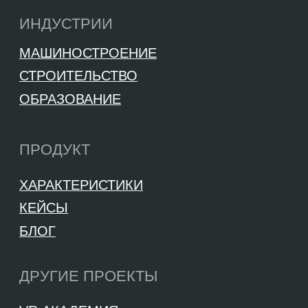
Юр. адрес: Россия, 143026, Москва, ИЦ
Сколково, Большой бульвар 42, стр. 1
+7 495 212–11–47
info@vrconcept.net
© VR Concept, 2026. Все права защищены
Политика конфиденциальности
Согласие на получение рекламных и
информационных рассылок
Cookie-уведомление и политика использования
cookie