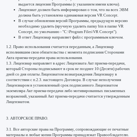
выдается лицензия Программы (с указанием имени ключа).
Лицензиат должен быть информирован о том, что на всех ЭВМ
должна быть установлена одинаковая версия VR Concept.
В случае обновления версий Программы, предыдущую версию
необходимо удалить (вручную удалить папку bin в папке VR
Concept, по умолчанию - "C:\Program Files\VR Concept").
В ответ Лицензиар направляет файл с программным ключом.
1.2. Право использования считается переданным, а Лицензиар
исполнившим свои обязательства с момента подписания Сторонами
Акта приема-передачи права использования.
1.3. Лицензиар направляет в адрес Лицензиата Акт приема-передачи,
который Стороны подписывают в срок не позднее 10 (Десяти) рабочих
дней со дня оплаты Лицензиатом вознаграждения Лицензиару в
соответствии с п.2.3. настоящего Договора. В случае неполучения
Лицензиаром в установленный срок подписанного Лицензиатом
экземпляра Акт приема-передачи либо мотивированных письменных
возражений, указанный Акт приема-передачи считается утвержденным
Лицензиатом.
3. АВТОРСКОЕ ПРАВО.
3.1. Все авторские права на Программу, сопровождающие ее печатные
материалы и любые копии Программы принадлежат Правообладателю.