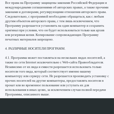
Все права на Программу защищены законами Российской Федерации и
международными соглашениями об авторских правах, а также прочими
законами и договорами, регулирующими отношения авторского права.
Следовательно, с программой необходимо обращаться, как с любым
другим объектом авторского права, с тем лишь исключением, что
ИНДУСТРИИ
Программу разрешается установить на один компьютер и сохранить
МАШИНОСТРОЕНИЕ
оригинал при условии, что он будет использоваться только как архив
или резервная копия. Копирование сопровождающих Программу
СТРОИТЕЛЬСТВО
печатных материалов запрещено.
ОБРАЗОВАНИЕ
4. РАЗЛИЧНЫЕ НОСИТЕЛИ ПРОГРАММ.
ПРОДУКТ
4.1. Программа может поставляться на нескольких видах носителей, а
также по сети Internet исключительно с Web-сайта Правообладателя.
ХАРАКТЕРИСТИКИ
Независимо от их вида и емкости разрешается использовать только
КЕЙСЫ
носители того вида, который соответствует именно вашему
компьютеру или серверу сети. Не разрешается производить установку с
БЛОГ
прочих носителей на другие компьютеры, предоставлять носители в
прокат или во временное пользование или уступать их для
ДРУГИЕ ПРОЕКТЫ
использования в иных целях, за исключением случая полной передачи
Программы, описанного выше.
VR АКАДЕМИЯ
VR АКСЕЛЕРАТОР
ХАКАТОН