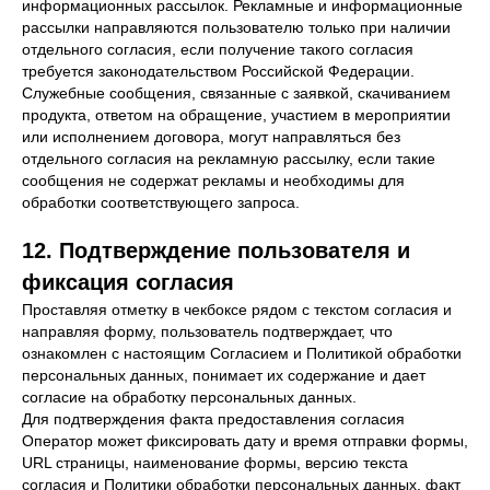
информационных рассылок. Рекламные и информационные
рассылки направляются пользователю только при наличии
отдельного согласия, если получение такого согласия
требуется законодательством Российской Федерации.
Служебные сообщения, связанные с заявкой, скачиванием
продукта, ответом на обращение, участием в мероприятии
© VR Concept, 2026. Все права защищены
или исполнением договора, могут направляться без
Политика конфиденциальности
отдельного согласия на рекламную рассылку, если такие
Согласие на получение рекламных и
сообщения не содержат рекламы и необходимы для
информационных рассылок
обработки соответствующего запроса.
Cookie-уведомление и политика использования
cookie
12. Подтверждение пользователя и
фиксация согласия
Проставляя отметку в чекбоксе рядом с текстом согласия и
направляя форму, пользователь подтверждает, что
ознакомлен с настоящим Согласием и Политикой обработки
персональных данных, понимает их содержание и дает
согласие на обработку персональных данных.
Для подтверждения факта предоставления согласия
Оператор может фиксировать дату и время отправки формы,
URL страницы, наименование формы, версию текста
согласия и Политики обработки персональных данных, факт