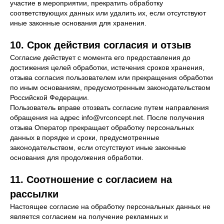
участие в мероприятии, прекратить обработку
соответствующих данных или удалить их, если отсутствуют
ПРОДУКТ
иные законные основания для хранения.
ХАРАКТЕРИСТИКИ
10. Срок действия согласия и отзыв
КЕЙСЫ
Согласие действует с момента его предоставления до
БЛОГ
достижения целей обработки, истечения сроков хранения,
отзыва согласия пользователем или прекращения обработки
ДРУГИЕ ПРОЕКТЫ
по иным основаниям, предусмотренным законодательством
Российской Федерации.
VR АКАДЕМИЯ
Пользователь вправе отозвать согласие путем направления
VR АКСЕЛЕРАТОР
обращения на адрес info@vrconcept.net. После получения
ХАКАТОН
отзыва Оператор прекращает обработку персональных
данных в порядке и сроки, предусмотренные
законодательством, если отсутствуют иные законные
Юр. адрес: Россия, 143026, Москва, ИЦ
основания для продолжения обработки.
Сколково, Большой бульвар 42, стр. 1
11. Соотношение с согласием на
рассылки
Настоящее согласие на обработку персональных данных не
+7 495 212–11–47
является согласием на получение рекламных и
info@vrconcept.net